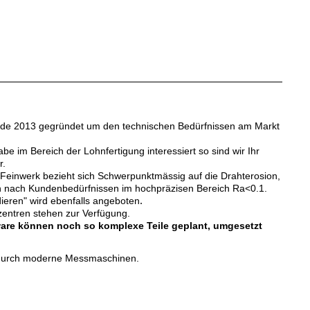
de 2013 gegründet um den technischen Bedürfnissen am Markt
be im Bereich der Lohnfertigung interessiert so sind wir Ihr
r.
einwerk bezieht sich Schwerpunktmässig auf die Drahterosion,
n nach Kundenbedürfnissen im hochpräzisen Bereich Ra<0.1.
.
dieren" wird ebenfalls angeboten
ntren stehen zur Verfügung.
ware können noch so komplex
e Teil
e geplant, umgesetzt
g durch moderne Messmaschinen.