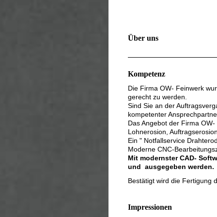
E6LdKlRz_pVI9zQ-II
Über uns
Kompetenz
Die Firma OW- Feinwerk wur
gerecht zu werden.
Sind Sie an der Auftragsverga
kompetenter Ansprechpartne
Das Angebot der Firma OW- F
Lohnerosion, Auftragserosio
Ein " Notfallservice Drahtero
Moderne CNC-Bearbeitungsze
Mit modernster CAD- Soft
und ausgegeben werden.
Bestätigt wird die Fertigun
Impressionen